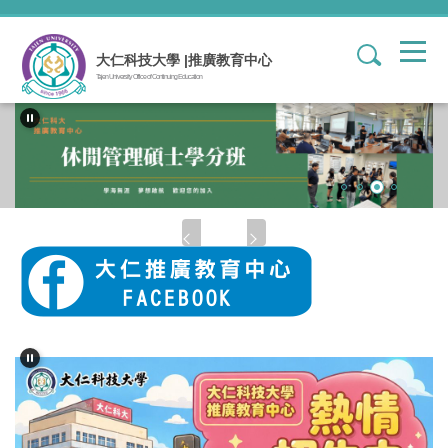
跳
到
1
主
大仁科技大學 |推廣教育中心
要
Tajen University Office of Continuing Education
內
容
區