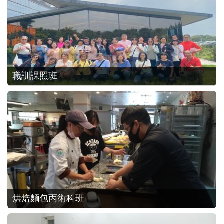
職訓課照班
烘焙麵包丙術科班