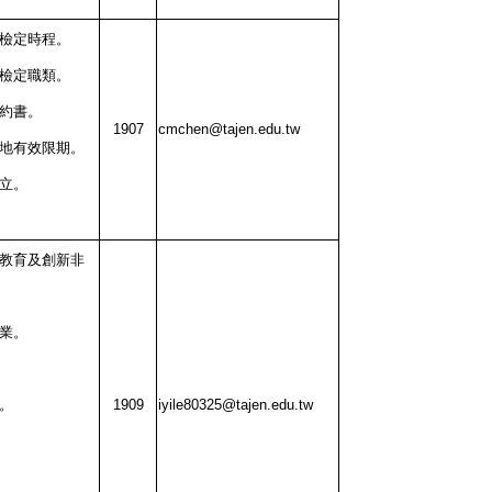
度檢定時程。
度檢定職類。
契約書。
1907
cmchen@tajen.edu.tw
場地有效限期。
立。
續教育及創新非
業。
。
1909
iyile80325@tajen.edu.tw