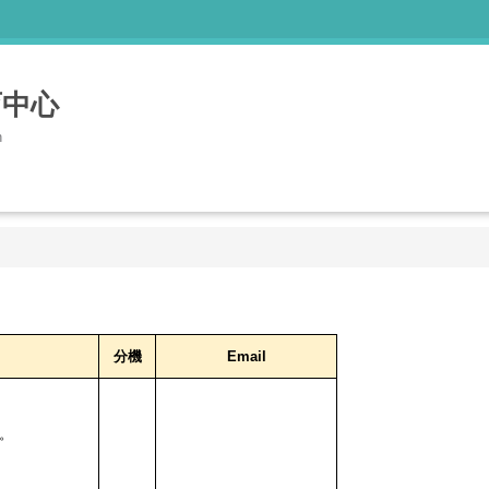
育中心
n
分機
Email
。