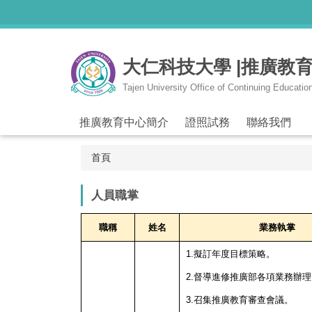
跳
到
主
要
大仁科技大學 |推廣教
內
容
Tajen University Office of Continuing Educatio
區
推廣教育中心簡介
證照試務
聯絡我們
首頁
人員職掌
職稱
姓名
業務執掌
1.擬訂年度目標策略。
2.督導進修推廣部各項業務辦理
3.召集推廣教育審查會議。