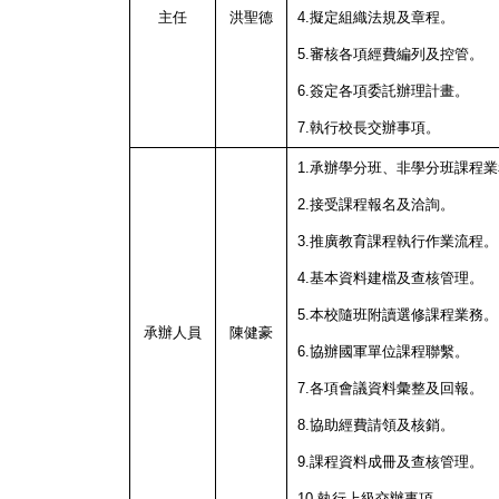
主任
洪聖德
4.擬定組織法規及章程。
5.審核各項經費編列及控管。
6.簽定各項委託辦理計畫。
7.執行校長交辦事項。
1.承辦學分班、非學分班課程業
2.接受課程報名及洽詢。
3.推廣教育課程執行作業流程。
4.基本資料建檔及查核管理。
5.本校隨班附讀選修課程業務。
承辦人員
陳健豪
6.協辦國軍單位課程聯繫。
7.各項會議資料彙整及回報。
8.協助經費請領及核銷。
9.課程資料成冊及查核管理。
10.執行上級交辦事項。