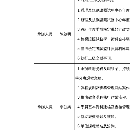
1.辦理及規劃證照試務中心年
2.辦理及規劃證照試務中心年
3.簽訂年度委辦檢定職類行政
承辦人員
陳啟明
4.檢視證照試務學、術科合格
5.證照檢定考試監評員資料庫建
6.執行上級交辦事項。
1.承辦政府勞務及職訓案、持
學分班課程業務。
2.課程規劃及班務管理與結案作
3.推廣教育課程執行作業流程。
承辦人員
李苡樂
4.學員基本資料建檔及查核管理
5.協助經費請領及核銷。
6.單位課程報名及洽詢。