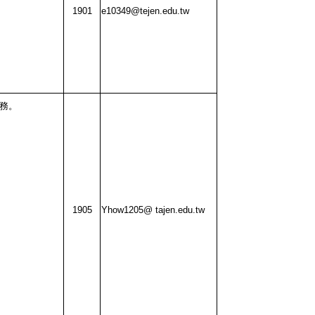
1901
e10349@tejen.edu.tw
務。
1905
Yhow1205@ tajen.edu.tw